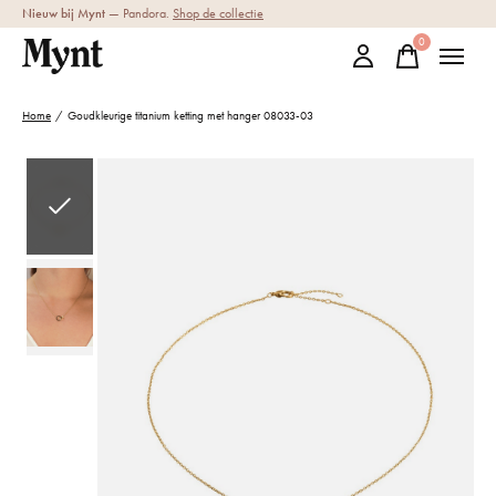
Nieuw bij Mynt
— Pandora.
Shop de collectie
0
items
Home
/
Goudkleurige titanium ketting met hanger 08033-03
Slideshow Items