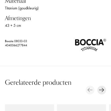
Materiaal
Titanium (goudkleurig)
Afmetingen
43 + 5 cm
Boccia
08033-03
4040066277844
Gerelateerde producten
Carousel items