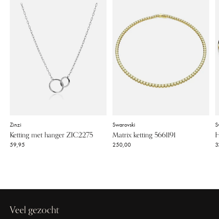
Zinzi
Swarovski
S
Ketting met hanger ZIC2275
Matrix ketting 5661191
H
59,95
250,00
3
Veel gezocht