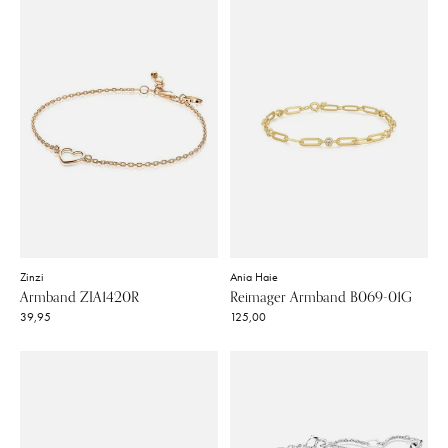
Zinzi
Ania Haie
Armband ZIA1420R
Reimager Armband B069-01G
39,95
125,00