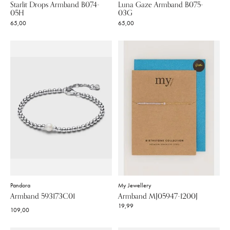
Starlit Drops Armband B074-
Luna Gaze Armband B075-
05H
03G
65,00
65,00
Pandora
My Jewellery
Armband 593173C01
Armband MJ05947-1200J
19,99
109,00