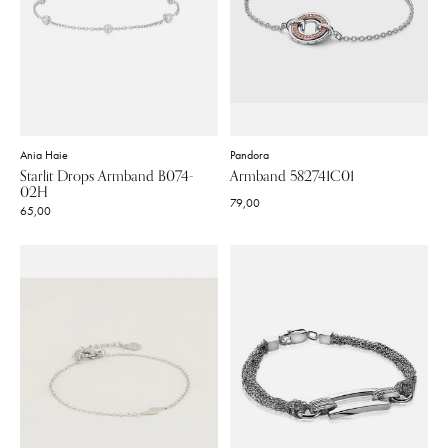
Ania Haie
Pandora
Starlit Drops Armband B074-
Armband 582741C01
02H
79,00
65,00