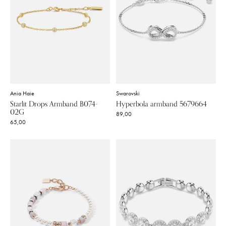
Ania Haie
Swarovski
Starlit Drops Armband B074-
Hyperbola armband 5679664
02G
89,00
65,00