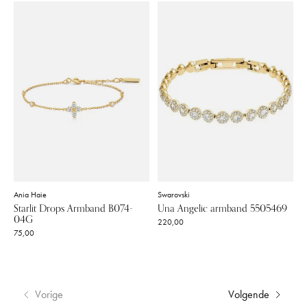
Ania Haie
Swarovski
Starlit Drops Armband B074-
Una Angelic armband 5505469
04G
220,00
75,00
Vorige
Volgende