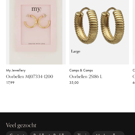
My Jewellery
Camps & Camps
C
Oorbellen MJ07334-1200
Oorbellen 2S186 L
O
17,99
35,00
6
Veel gezocht