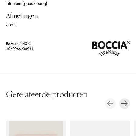
Titanium (goudkleurig)
Afmetingen
5 mm
Boccia
05013-02
4040066238944
Gerelateerde producten
Carousel items