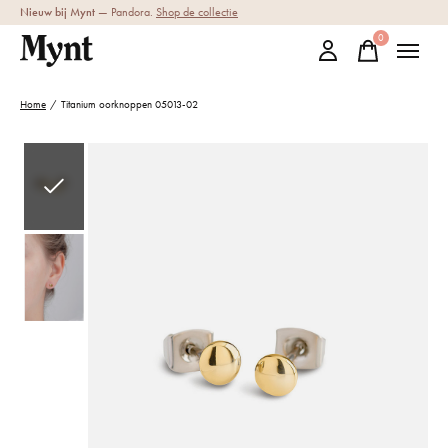
Nieuw bij Mynt
— Pandora.
Shop de collectie
0
items
Home
/
Titanium oorknoppen 05013-02
Slideshow Items