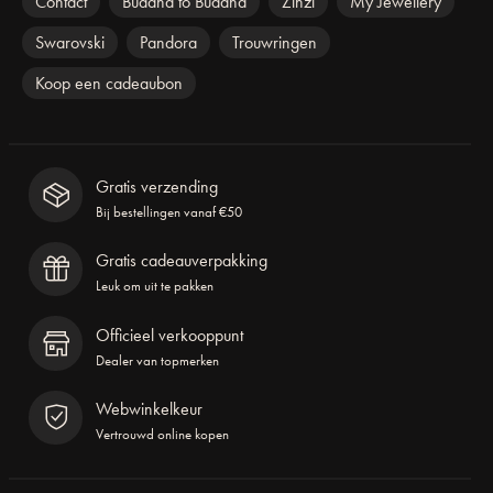
Contact
Buddha to Buddha
Zinzi
My Jewellery
Swarovski
Pandora
Trouwringen
Koop een cadeaubon
Gratis verzending
Bij bestellingen vanaf €50
Gratis cadeauverpakking
Leuk om uit te pakken
Officieel verkooppunt
Dealer van topmerken
Webwinkelkeur
Vertrouwd online kopen