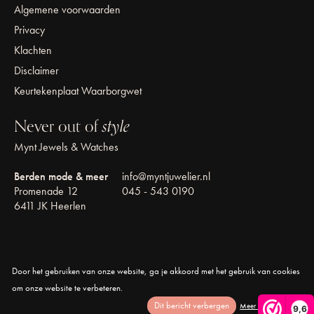
Algemene voorwaarden
Privacy
Klachten
Disclaimer
Keurtekenplaat Waarborgwet
Never out of
style
Mynt Jewels & Watches
Berden mode & meer
info@myntjuwelier.nl
Promenade 12
045 - 543 0190
6411 JK Heerlen
Door het gebruiken van onze website, ga je akkoord met het gebruik van cookies
© Copyright 2026 Mynt Jewels & Watches
om onze website te verbeteren.
Dit bericht verbergen
Meer over cookies »
9,6