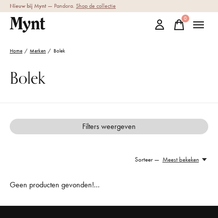
Nieuw bij Mynt
— Pandora.
Shop de collectie
0
items
Home
/
Merken
/
Bolek
Bolek
Filters weergeven
Sorteer —
Meest bekeken
Geen producten gevonden!...