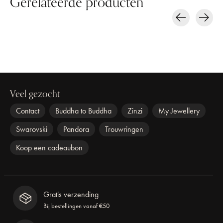
Gerelateerde producten
Carousel items
Veel gezocht
Contact
Buddha to Buddha
Zinzi
My Jewellery
Swarovski
Pandora
Trouwringen
Koop een cadeaubon
Gratis verzending
Bij bestellingen vanaf €50