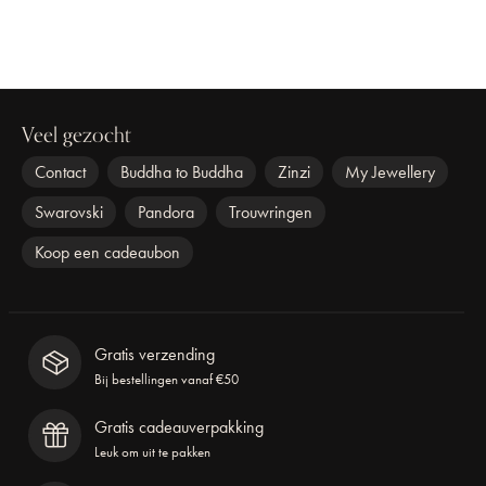
Veel gezocht
Contact
Buddha to Buddha
Zinzi
My Jewellery
Swarovski
Pandora
Trouwringen
Koop een cadeaubon
Gratis verzending
Bij bestellingen vanaf €50
Gratis cadeauverpakking
Leuk om uit te pakken