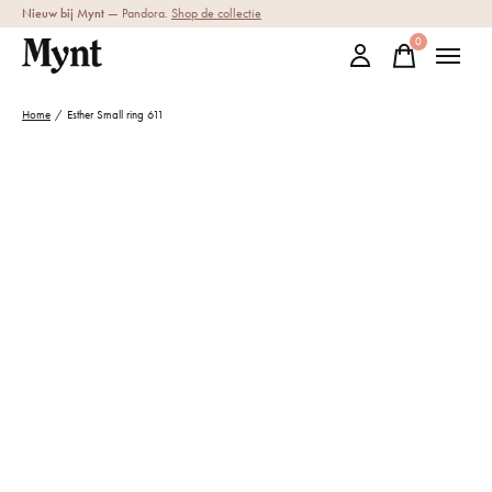
Nieuw bij Mynt
— Pandora.
Shop de collectie
0
items
Home
/
Esther Small ring 611