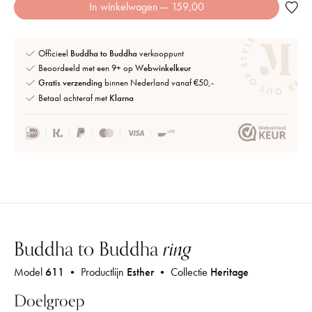
In winkelwagen
— 159,00
Officieel
Buddha to Buddha
verkooppunt
Beoordeeld met een 9+ op
Webwinkelkeur
Gratis verzending
binnen Nederland vanaf €50,-
Betaal achteraf met
Klarna
Buddha to Buddha
ring
Model
611
• Productlijn
Esther
• Collectie
Heritage
Doelgroep