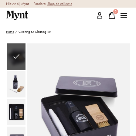
Nieuw bij Mynt
— Pandora.
Shop de collectie
0
items
Home
/
Cleaning Kit Cleaning Kit
Slideshow Items