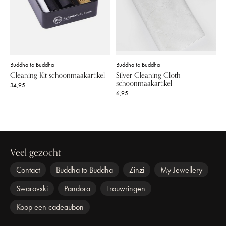
Buddha to Buddha
Buddha to Buddha
Cleaning Kit schoonmaakartikel
Silver Cleaning Cloth
schoonmaakartikel
34,95
6,95
Veel gezocht
Contact
Buddha to Buddha
Zinzi
My Jewellery
Swarovski
Pandora
Trouwringen
Koop een cadeaubon