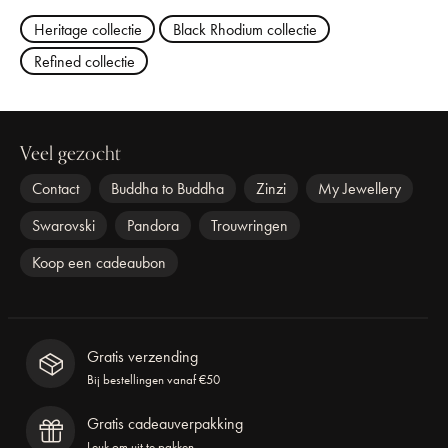
Heritage collectie
Black Rhodium collectie
Refined collectie
Veel gezocht
Contact
Buddha to Buddha
Zinzi
My Jewellery
Swarovski
Pandora
Trouwringen
Koop een cadeaubon
Gratis verzending
Bij bestellingen vanaf €50
Gratis cadeauverpakking
Leuk om uit te pakken