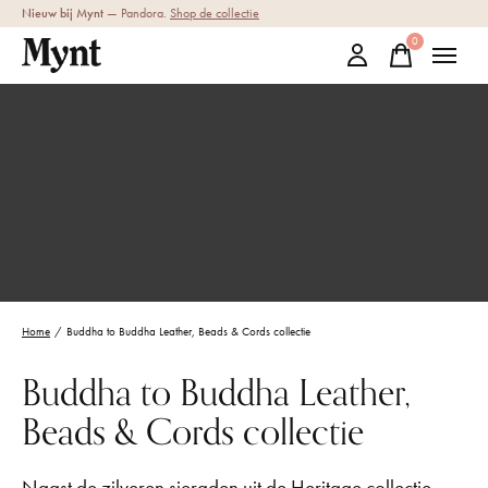
Nieuw bij Mynt
— Pandora.
Shop de collectie
0
items
Home
/
Buddha to Buddha Leather, Beads & Cords collectie
Buddha to Buddha Leather,
Beads & Cords collectie
Naast de zilveren sieraden uit de Heritage collectie