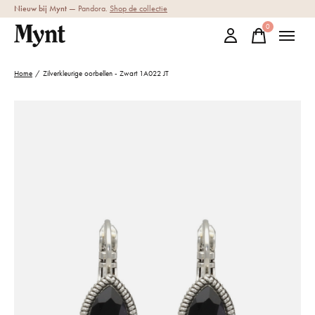
Nieuw bij Mynt
— Pandora.
Shop de collectie
0
items
Home
/
Zilverkleurige oorbellen - Zwart 1A022 JT
Slideshow Items