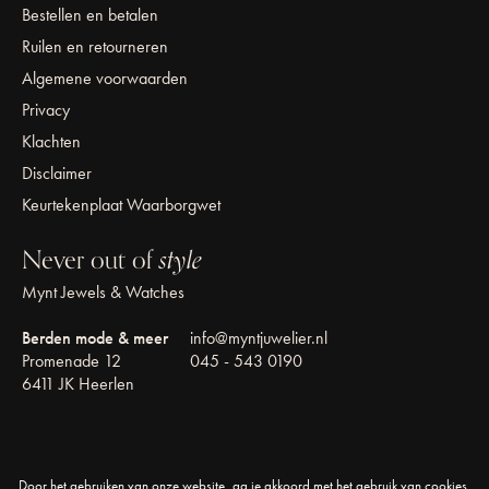
Bestellen en betalen
Ruilen en retourneren
Algemene voorwaarden
Privacy
Klachten
Disclaimer
Keurtekenplaat Waarborgwet
Never out of
style
Mynt Jewels & Watches
Berden mode & meer
info@myntjuwelier.nl
Promenade 12
045 - 543 0190
6411 JK Heerlen
Door het gebruiken van onze website, ga je akkoord met het gebruik van cookies