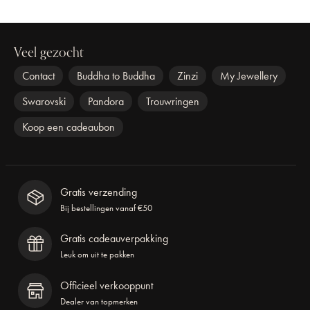
Veel gezocht
Contact
Buddha to Buddha
Zinzi
My Jewellery
Swarovski
Pandora
Trouwringen
Koop een cadeaubon
Gratis verzending
Bij bestellingen vanaf €50
Gratis cadeauverpakking
Leuk om uit te pakken
Officieel verkooppunt
Dealer van topmerken