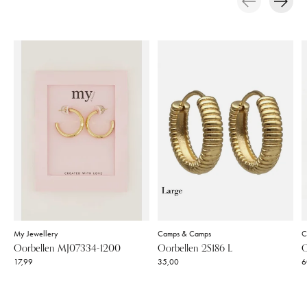
Carousel items
My Jewellery
Camps & Camps
C
Oorbellen MJ07334-1200
Oorbellen 2S186 L
O
17,99
35,00
6