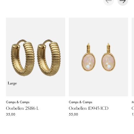
Carousel items
Camps & Camps
Camps & Camps
M
Oorbellen 2S186 L
Oorbellen 1D945 ICD
O
35,00
55,00
1