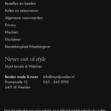
Bestellen en betalen
Ruilen en retourneren
Algemene voorwaarden
Privacy
Klachten
Disclaimer
Keurtekenplaat Waarborgwet
Never out of
style
Mynt Jewels & Watches
Berden mode & meer
info@myntjuwelier.nl
Promenade 12
045 - 543 0190
6411 JK Heerlen
Door het gebruiken van onze website, ga je akkoord met het gebruik van cookies