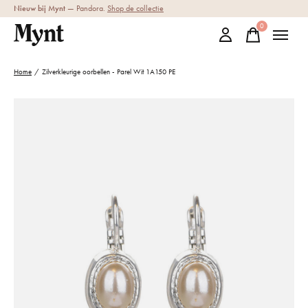
Nieuw bij Mynt
— Pandora.
Shop de collectie
0
items
Home
/
Zilverkleurige oorbellen - Parel Wit 1A150 PE
Slideshow Items