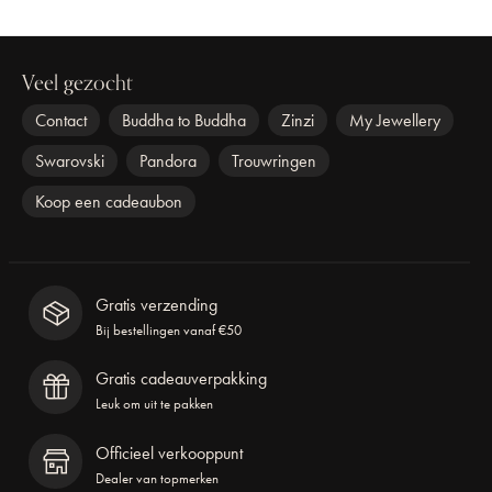
Veel gezocht
Contact
Buddha to Buddha
Zinzi
My Jewellery
Swarovski
Pandora
Trouwringen
Koop een cadeaubon
Gratis verzending
Bij bestellingen vanaf €50
Gratis cadeauverpakking
Leuk om uit te pakken
Officieel verkooppunt
Dealer van topmerken