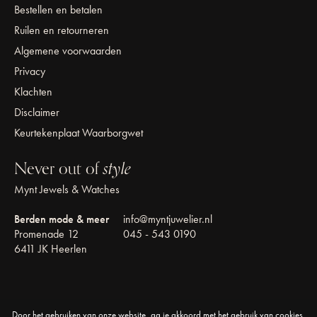
Bestellen en betalen
Ruilen en retourneren
Algemene voorwaarden
Privacy
Klachten
Disclaimer
Keurtekenplaat Waarborgwet
Never out of
style
Mynt Jewels & Watches
Berden mode & meer
info@myntjuwelier.nl
Promenade 12
045 - 543 0190
6411 JK Heerlen
Door het gebruiken van onze website, ga je akkoord met het gebruik van cookies