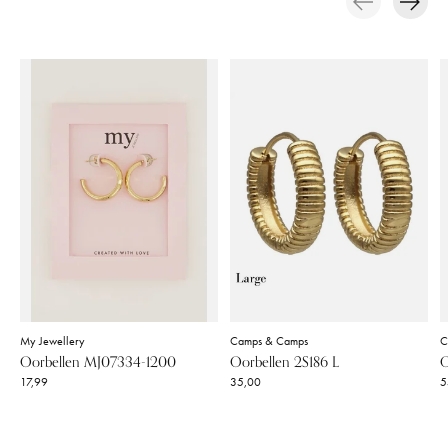
Carousel items
My Jewellery
Camps & Camps
C
Oorbellen MJ07334-1200
Oorbellen 2S186 L
O
17,99
35,00
5