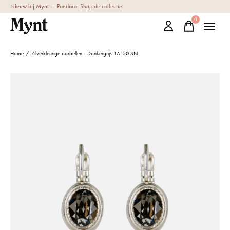
Nieuw bij Mynt
— Pandora.
Shop de collectie
0
items
Home
/
Zilverkleurige oorbellen - Donkergrijs 1A150 SN
Slideshow Items