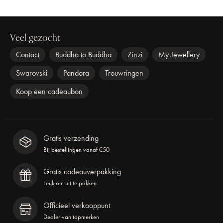
Veel gezocht
Contact
Buddha to Buddha
Zinzi
My Jewellery
Swarovski
Pandora
Trouwringen
Koop een cadeaubon
Gratis verzending
Bij bestellingen vanaf €50
Gratis cadeauverpakking
Leuk om uit te pakken
Officieel verkooppunt
Dealer van topmerken