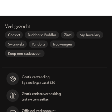
Veel gezocht
Contact
Buddha to Buddha
Zinzi
My Jewellery
Swarovski
Pandora
Trouwringen
Koop een cadeaubon
Gratis verzending
Bij bestellingen vanaf €50
Gratis cadeauverpakking
Leuk om uit te pakken
Officieel verkooppunt