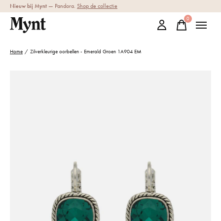
Nieuw bij Mynt
— Pandora.
Shop de collectie
0
items
Home
/
Zilverkleurige oorbellen - Emerald Groen 1A904 EM
Slideshow Items