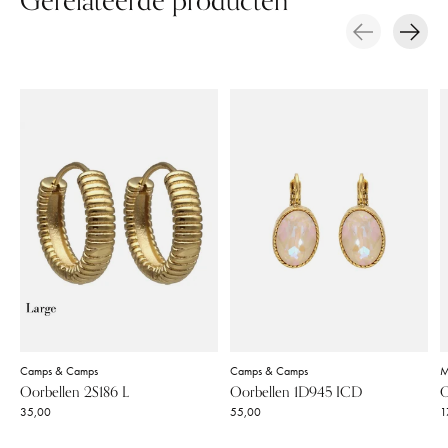
Gerelateerde producten
Carousel items
Camps & Camps
Camps & Camps
M
Oorbellen 2S186 L
Oorbellen 1D945 ICD
O
35,00
55,00
1