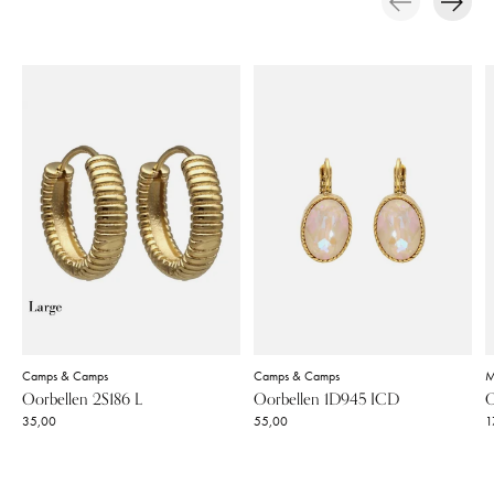
Carousel items
Camps & Camps
Camps & Camps
M
Oorbellen 2S186 L
Oorbellen 1D945 ICD
O
35,00
55,00
1