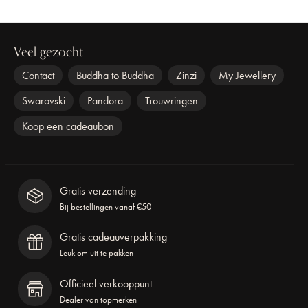
Veel gezocht
Contact
Buddha to Buddha
Zinzi
My Jewellery
Swarovski
Pandora
Trouwringen
Koop een cadeaubon
Gratis verzending
Bij bestellingen vanaf €50
Gratis cadeauverpakking
Leuk om uit te pakken
Officieel verkooppunt
Dealer van topmerken