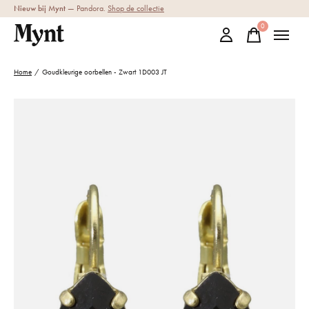
Nieuw bij Mynt
— Pandora.
Shop de collectie
0
items
Home
/
Goudkleurige oorbellen - Zwart 1D003 JT
Slideshow Items