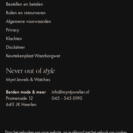
Bestellen en betalen
Ruilen en retourneren
Algemene voorwaarden
Privacy
Klachten
Disclaimer
Keurtekenplaat Waarborgwet
Never out of
style
Mynt Jewels & Watches
Berden mode & meer
info@myntjuwelier.nl
Promenade 12
045 - 543 0190
6411 JK Heerlen
Door het gebruiken van onze website, ga je akkoord met het gebruik van cookies