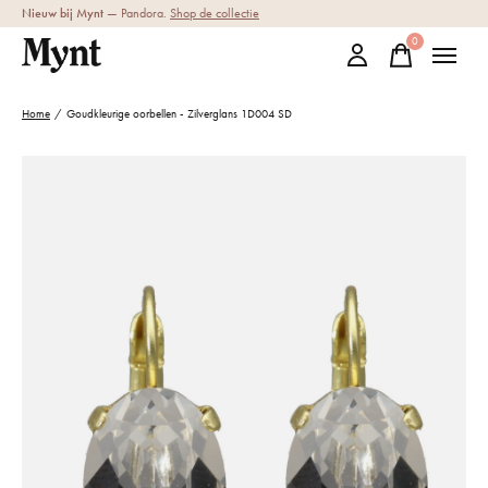
Nieuw bij Mynt
— Pandora.
Shop de collectie
0
items
Home
/
Goudkleurige oorbellen - Zilverglans 1D004 SD
Slideshow Items