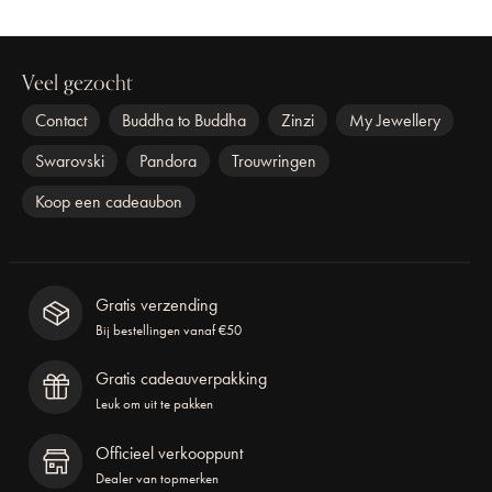
Veel gezocht
Contact
Buddha to Buddha
Zinzi
My Jewellery
Swarovski
Pandora
Trouwringen
Koop een cadeaubon
Gratis verzending
Bij bestellingen vanaf €50
Gratis cadeauverpakking
Leuk om uit te pakken
Officieel verkooppunt
Dealer van topmerken