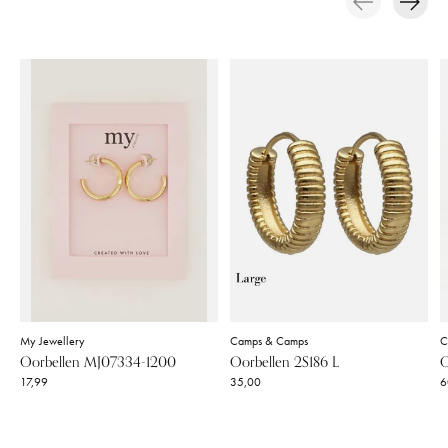
Carousel items
My Jewellery
Camps & Camps
C
Oorbellen MJ07334-1200
Oorbellen 2S186 L
O
17,99
35,00
6