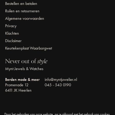
Bestellen en betalen
Ruilen en retourneren
Algemene voorwaarden
Privacy
Klachten
Disclaimer
Keurtekenplaat Waarborgwet
Never out of
style
Mynt Jewels & Watches
Berden mode & meer
info@myntjuwelier.nl
Promenade 12
045 - 543 0190
6411 JK Heerlen
Door het gebruiken van onze website, ga je akkoord met het gebruik van cookies