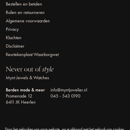
Bestellen en betalen
Ruilen en retourneren
Algemene voorwaarden
Privacy
Klachten
Disclaimer
Keurtekenplaat Waarborgwet
Never out of
style
Mynt Jewels & Watches
Berden mode & meer
info@myntjuwelier.nl
Promenade 12
045 - 543 0190
6411 JK Heerlen
Door het gebruiken van onze website, ga je akkoord met het gebruik van cookies