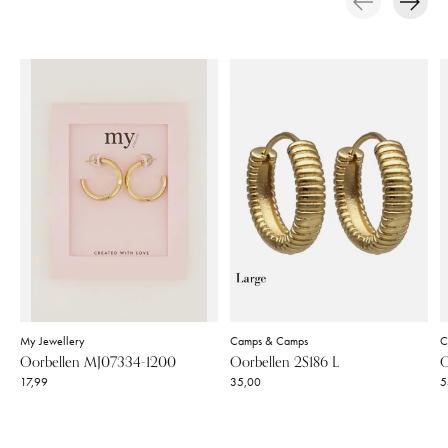
Carousel items
My Jewellery
Camps & Camps
C
Oorbellen MJ07334-1200
Oorbellen 2S186 L
O
17,99
35,00
5