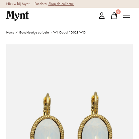
Nieuw bij Mynt
— Pandora.
Shop de collectie
0
items
Home
/
Goudkleurige oorbellen - Wit Opaal 1D028 WO
Slideshow Items