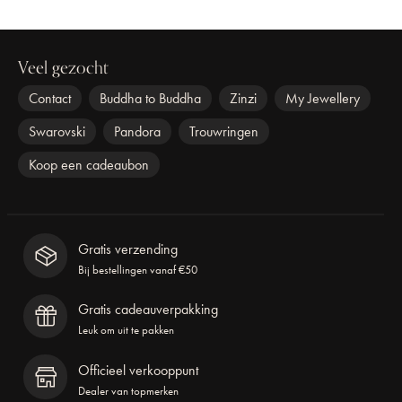
Veel gezocht
Contact
Buddha to Buddha
Zinzi
My Jewellery
Swarovski
Pandora
Trouwringen
Koop een cadeaubon
Gratis verzending
Bij bestellingen vanaf €50
Gratis cadeauverpakking
Leuk om uit te pakken
Officieel verkooppunt
Dealer van topmerken