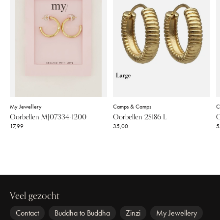
My Jewellery
Camps & Camps
C
Oorbellen MJ07334-1200
Oorbellen 2S186 L
O
17,99
35,00
5
Veel gezocht
Contact
Buddha to Buddha
Zinzi
My Jewellery