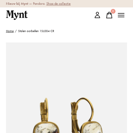
Nieuw bij Mynt
— Pandora.
Shop de collectie
0
items
Home
/
Stalen oorbellen 1SL004 CR
Slideshow Items