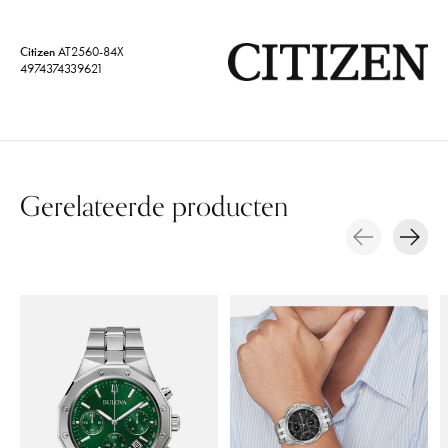
Citizen
AT2560-84X
4974374339621
Gerelateerde producten
Carousel items