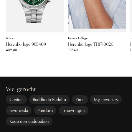
Bulova
Tommy Hilfiger
Fo
Herenhorloge 96B409
Herenhorloge TH1710620
H
459,00
107,40
1
Veel gezocht
Contact
Buddha to Buddha
Zinzi
My Jewellery
Swarovski
Pandora
Trouwringen
Koop een cadeaubon