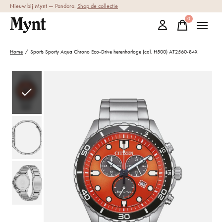
Nieuw bij Mynt
— Pandora.
Shop de collectie
0
items
Home
/
Sports Sporty Aqua Chrono Eco-Drive herenhorloge (cal. H500) AT2560-84X
Slideshow Items