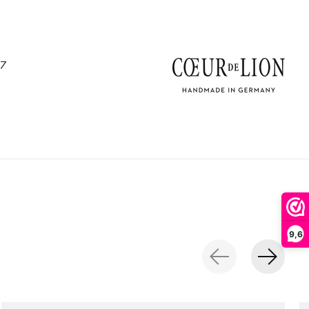
17
9,6