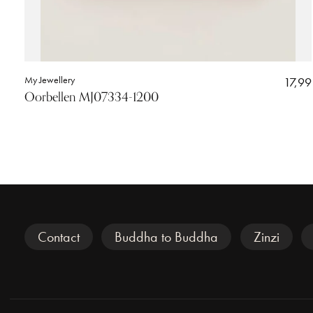
My Jewellery
17,99
Oorbellen MJ07334-1200
Veel gezocht
Contact
Buddha to Buddha
Zinzi