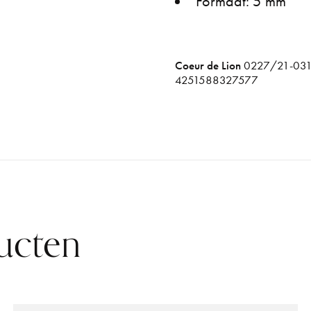
Formaat: 5 mm
Coeur de Lion
0227/21-03
4251588327577
ucten