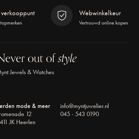
l verkooppunt
Webwinkelkeur
 topmerken
Vertrouwd online kopen
Never out of
style
ynt Jewels & Watches
erden mode & meer
info@myntjuwelier.nl
romenade 12
045 - 543 0190
411 JK Heerlen