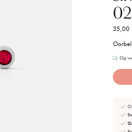
02
35,00
Oorbell
Op we
Of
B
Gr
Be