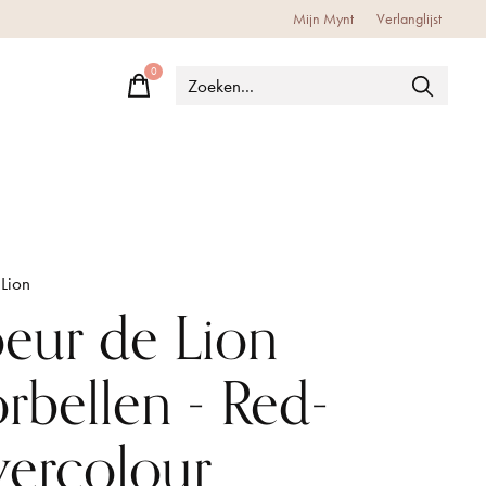
Mijn Mynt
Verlanglijst
0
items
Lion
eur de Lion
rbellen - Red-
lvercolour