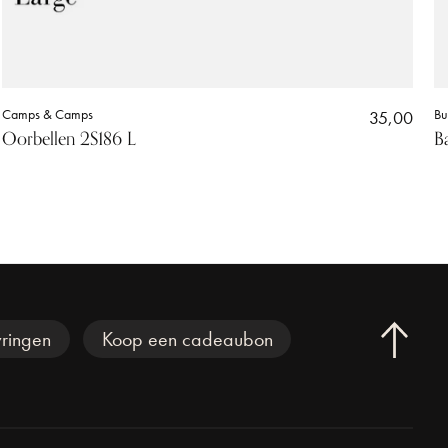
Camps & Camps
35,00
Bu
Oorbellen 2S186 L
B
ringen
Koop een cadeaubon