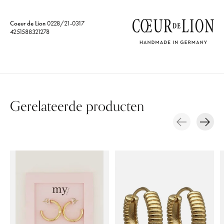
Coeur de Lion
0228/21-0317
4251588321278
Gerelateerde producten
Carousel items