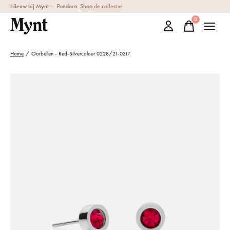
Nieuw bij Mynt
— Pandora.
Shop de collectie
0
items
Home
/
Oorbellen - Red-Silvercolour 0228/21-0317
Slideshow Items