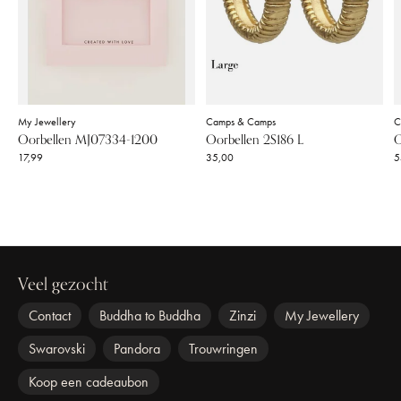
My Jewellery
Camps & Camps
C
Oorbellen MJ07334-1200
Oorbellen 2S186 L
O
17,99
35,00
5
Veel gezocht
Contact
Buddha to Buddha
Zinzi
My Jewellery
Swarovski
Pandora
Trouwringen
Koop een cadeaubon