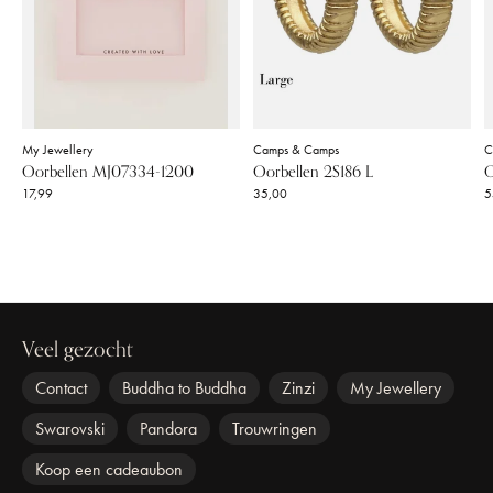
My Jewellery
Camps & Camps
C
Oorbellen MJ07334-1200
Oorbellen 2S186 L
O
17,99
35,00
5
Veel gezocht
Contact
Buddha to Buddha
Zinzi
My Jewellery
Swarovski
Pandora
Trouwringen
Koop een cadeaubon