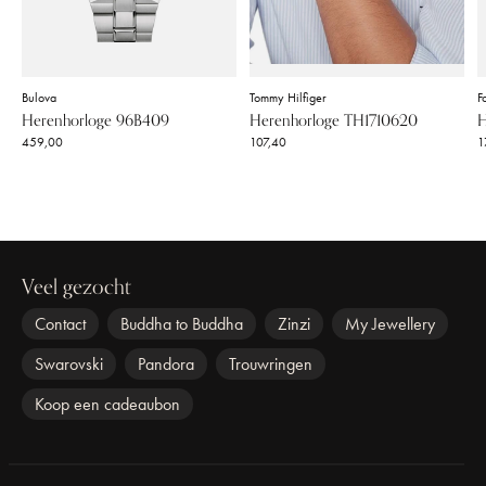
Bulova
Tommy Hilfiger
Fo
Herenhorloge 96B409
Herenhorloge TH1710620
H
459,00
107,40
1
Veel gezocht
Contact
Buddha to Buddha
Zinzi
My Jewellery
Swarovski
Pandora
Trouwringen
Koop een cadeaubon