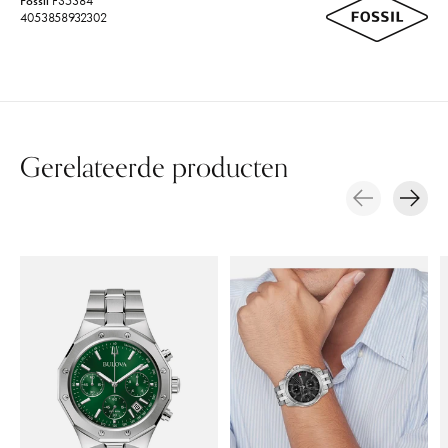
Fossil
FS5384
4053858932302
Gerelateerde producten
Carousel items