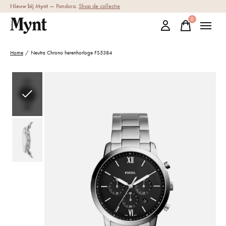
Nieuw bij Mynt
— Pandora.
Shop de collectie
0
items
Home
/
Neutra Chrono herenhorloge FS5384
Slideshow Items