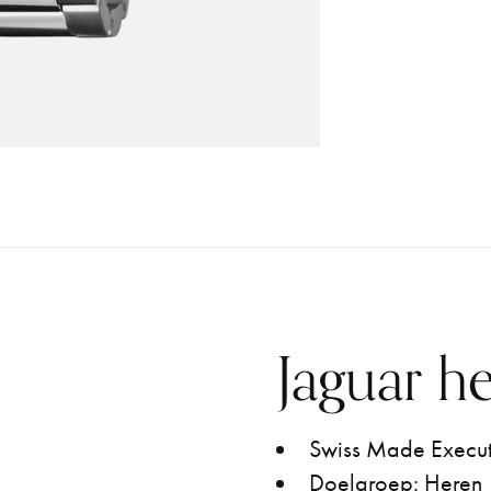
Jaguar h
Swiss Made Execut
Doelgroep: Heren