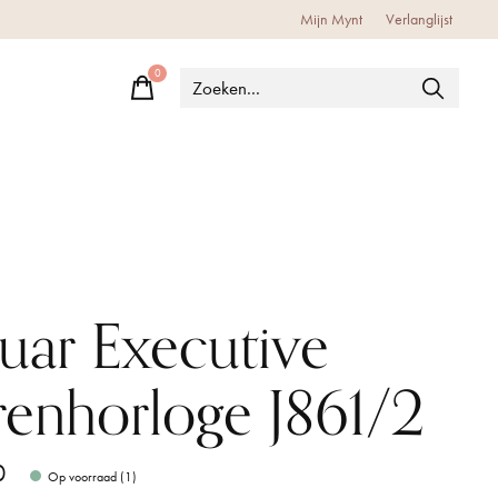
Mijn Mynt
Verlanglijst
0
items
guar Executive
renhorloge J861/2
0
Op voorraad (1)