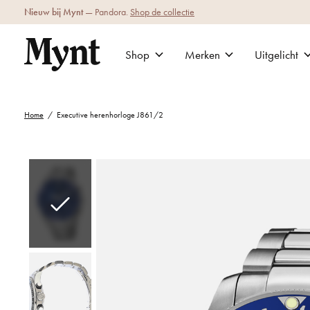
Nieuw bij Mynt
— Pandora.
Shop de collectie
Shop
Merken
Uitgelicht
Home
/
Executive herenhorloge J861/2
Slideshow Items