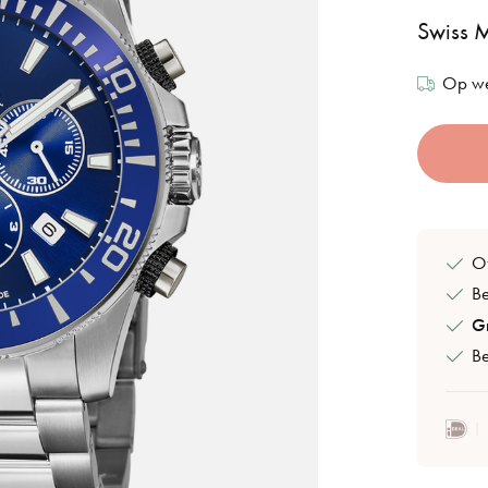
Swiss 
Op we
Of
B
Gr
Be