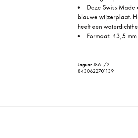
Deze Swiss Made c
blauwe wijzerplaat. H
heeft een waterdichth
Formaat: 43,5 m
Jaguar
J861/2
8430622701139