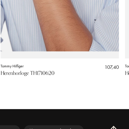
Tommy Hilfiger
107,40
To
Herenhorloge TH1710620
H