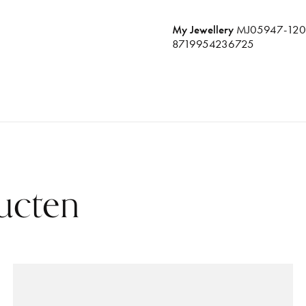
My Jewellery
MJ05947-120
8719954236725
ucten