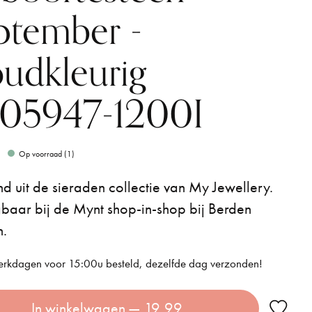
ptember -
udkleurig
05947-1200I
Op voorraad (1)
 uit de sieraden collectie van My Jewellery.
gbaar bij de Mynt shop-in-shop bij Berden
n.
rkdagen voor 15:00u besteld, dezelfde dag verzonden!
In winkelwagen
— 19,99