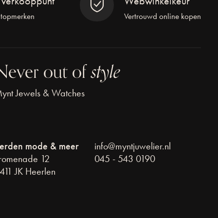
l verkooppunt
Webwinkelkeur
 topmerken
Vertrouwd online kopen
Never out of
style
ynt Jewels & Watches
erden mode & meer
info@myntjuwelier.nl
romenade 12
045 - 543 0190
411 JK Heerlen