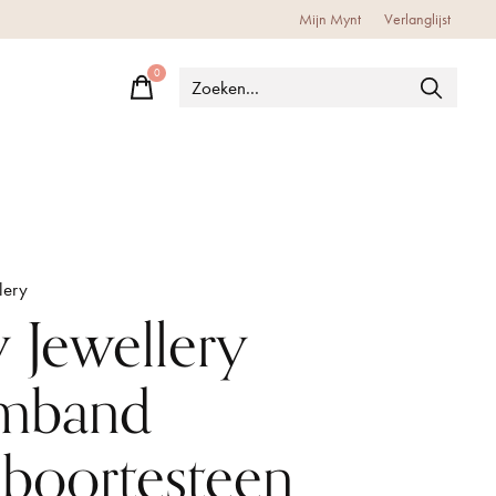
Mijn Mynt
Verlanglijst
0
items
lery
 Jewellery
mband
boortesteen