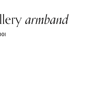
llery
armband
00I