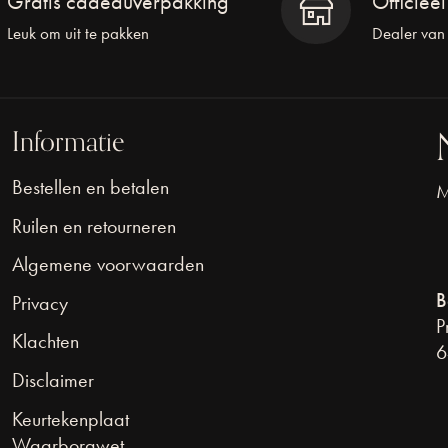
Gratis cadeauverpakking
Officiee
Leuk om uit te pakken
Dealer van
Informatie
Bestellen en betalen
M
Ruilen en retourneren
Algemene voorwaarden
B
Privacy
P
Klachten
6
Disclaimer
Keurtekenplaat
Waarborgwet