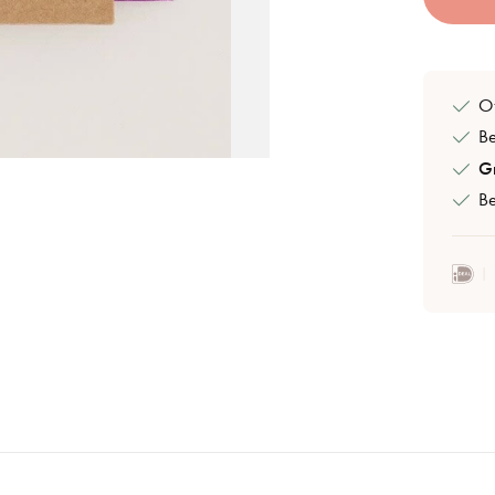
Of
B
Gr
Be