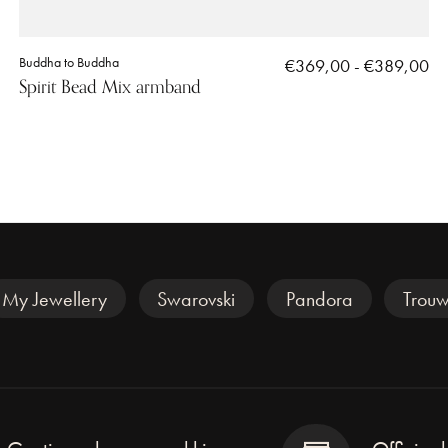
Buddha to Buddha
€369,00 - €389,00
Spirit Bead Mix armband
My Jewellery
Swarovski
Pandora
Trouw