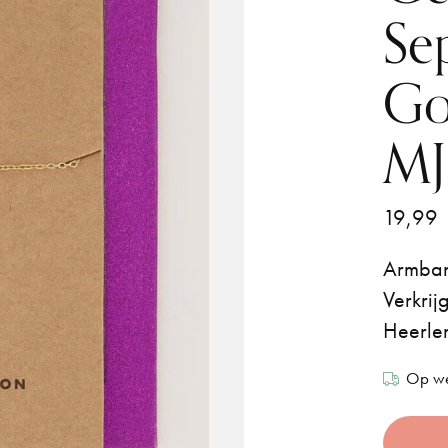
Se
Go
MJ
19,99
Armband
Verkrij
Heerle
Op we