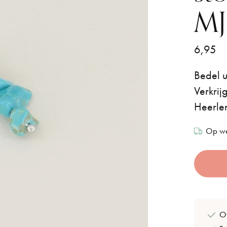
MJ
6,95
Bedel u
Verkrij
Heerle
Op we
Of