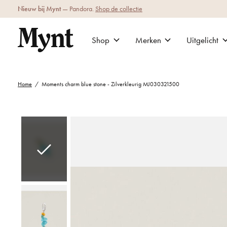
Nieuw bij Mynt
— Pandora.
Shop de collectie
Shop
Merken
Uitgelicht
Home
/
Moments charm blue stone - Zilverkleurig MJ030321500
Slideshow Items