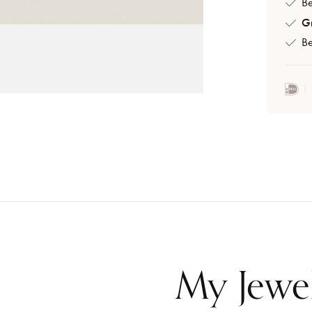
B
Gr
Be
My Jewe