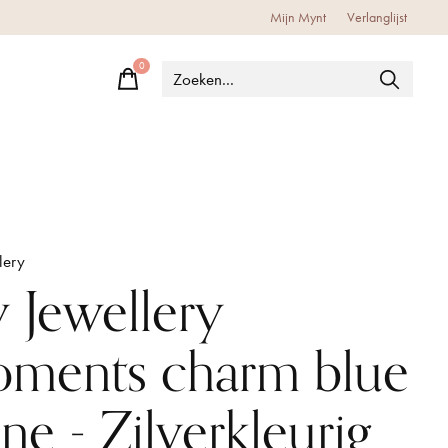
Mijn Mynt
Verlanglijst
0
items
lery
 Jewellery
ments charm blue
ne - Zilverkleurig