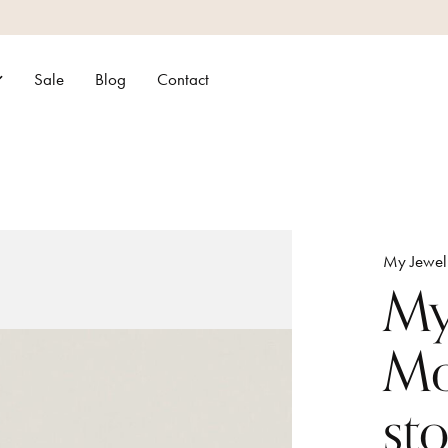
Sale
Blog
Contact
My Jewel
My
Mo
sto