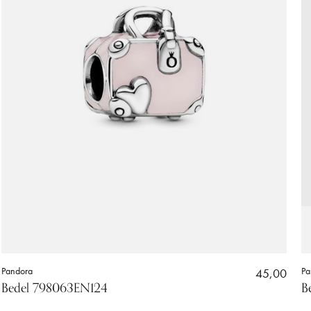
Pandora
45,00
Pa
Bedel 798063EN124
B