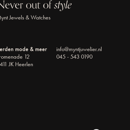
Never out of
style
ynt Jewels & Watches
erden mode & meer
info@myntjuwelier.nl
romenade 12
045 - 543 0190
411 JK Heerlen