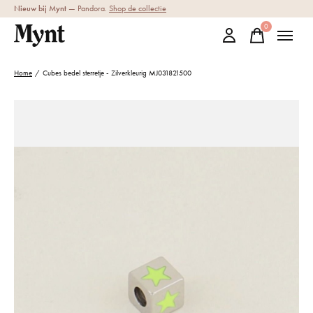
Nieuw bij Mynt
— Pandora.
Shop de collectie
0
items
Home
/
Cubes bedel sterretje - Zilverkleurig MJ031821500
Slideshow Items