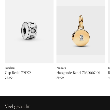
Pandora
Pandora
P
Clip Bedel 791978
Hangende Bedel 763066C01
B
29,00
79,00
4
Veel gezocht