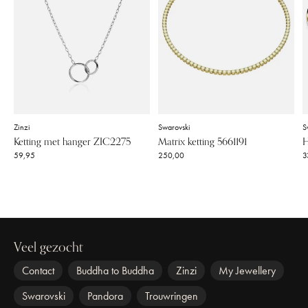
Zinzi
Swarovski
S
Ketting met hanger ZIC2275
Matrix ketting 5661191
H
59,95
250,00
3
Veel gezocht
Contact
Buddha to Buddha
Zinzi
My Jewellery
Swarovski
Pandora
Trouwringen