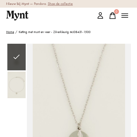
Nieuw bij Mynt
— Pandora.
Shop de collectie
0
items
Home
/
Ketting met munt en veer - Zilverkleurig MJ08431-1500
Slideshow Items