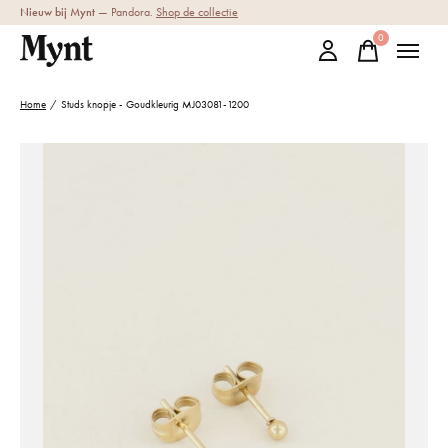
Nieuw bij Mynt
— Pandora.
Shop de collectie
0
items
Home
/
Studs knopje - Goudkleurig MJ03081-1200
Slideshow Items