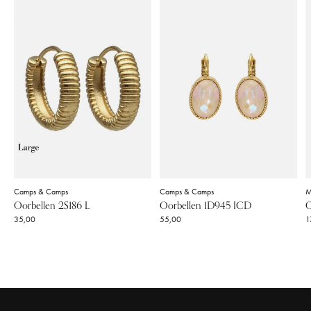
Camps & Camps
Camps & Camps
M
Oorbellen 2S186 L
Oorbellen 1D945 ICD
O
35,00
55,00
1