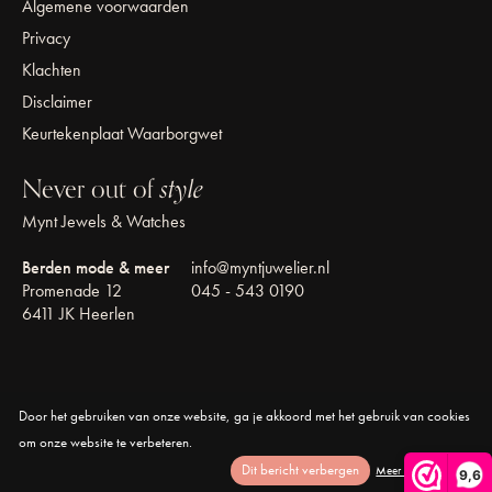
Algemene voorwaarden
Privacy
Klachten
Disclaimer
Keurtekenplaat Waarborgwet
Never out of
style
Mynt Jewels & Watches
Berden mode & meer
info@myntjuwelier.nl
Promenade 12
045 - 543 0190
6411 JK Heerlen
Door het gebruiken van onze website, ga je akkoord met het gebruik van cookies
© Copyright 2026 Mynt Jewels & Watches
om onze website te verbeteren.
Dit bericht verbergen
Meer over cookies »
9,6