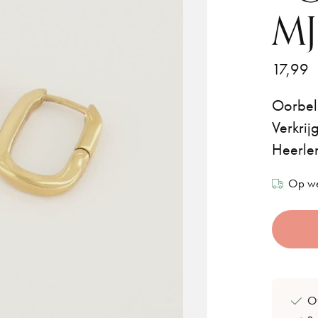
MJ
17,99
Oorbell
Verkrij
Heerle
Op we
Of