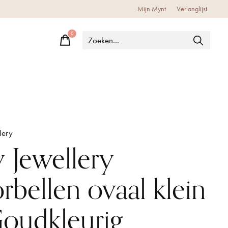
Mijn Mynt
Verlanglijst
0
items
lery
 Jewellery
rbellen ovaal klein
Goudkleurig