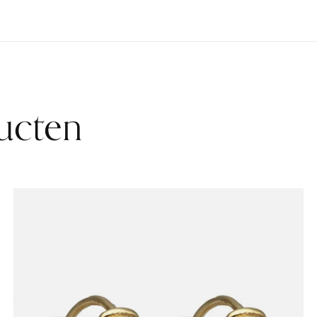
ucten