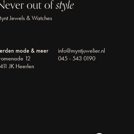
Never out of
style
ynt Jewels & Watches
erden mode & meer
info@myntjuwelier.nl
romenade 12
045 - 543 0190
411 JK Heerlen