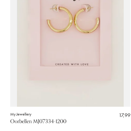
My Jewellery
17,99
Oorbellen MJ07334-1200