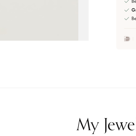
B
Gr
Be
My Jewe