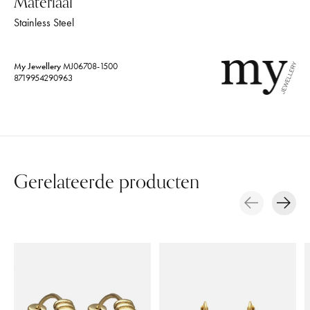
Materiaal
Stainless Steel
My Jewellery
MJ06708-1500
8719954290963
Gerelateerde producten
Carousel items