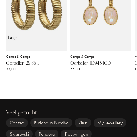
Camps & Camps
Camps & Camps
M
Oorbellen 2S186 L
Oorbellen 1D945 ICD
O
35,00
55,00
1
Veel gezocht
Contact
Buddha to Buddha
Zinzi
My Jewellery
Swarovski
Pandora
Trouwringen