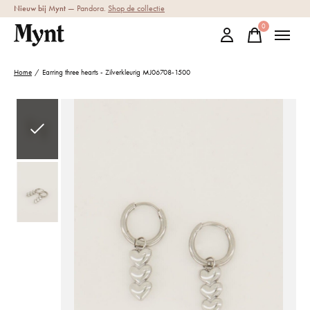
Nieuw bij Mynt
— Pandora.
Shop de collectie
0
items
Home
/
Earring three hearts - Zilverkleurig MJ06708-1500
Slideshow Items