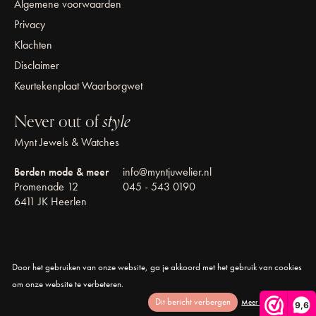
Algemene voorwaarden
Privacy
Klachten
Disclaimer
Keurtekenplaat Waarborgwet
Never out of
style
Mynt Jewels & Watches
Berden mode & meer
info@myntjuwelier.nl
Promenade 12
045 - 543 0190
6411 JK Heerlen
Door het gebruiken van onze website, ga je akkoord met het gebruik van cookies
© Copyright 2026 Mynt Jewels & Watches
om onze website te verbeteren.
Dit bericht verbergen
Meer over cookies »
9,6