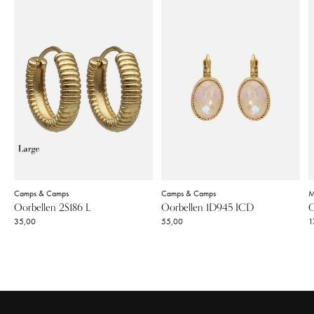
Camps & Camps
Camps & Camps
M
Oorbellen 2S186 L
Oorbellen 1D945 ICD
O
35,00
55,00
1