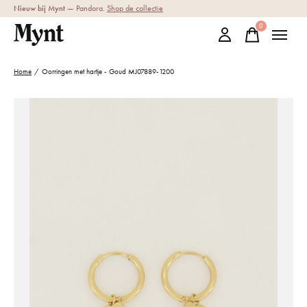
Nieuw bij Mynt
— Pandora.
Shop de collectie
0
items
Home
/
Oorringen met hartje - Goud MJ07889-1200
Slideshow Items