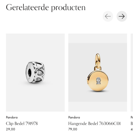
Gerelateerde producten
Carousel items
Pandora
Pandora
P
Clip Bedel 791978
Hangende Bedel 763066C01
B
29,00
79,00
4