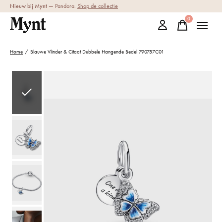
Nieuw bij Mynt
— Pandora.
Shop de collectie
0
items
Home
/
Blauwe Vlinder & Citaat Dubbele Hangende Bedel 790757C01
Slideshow Items