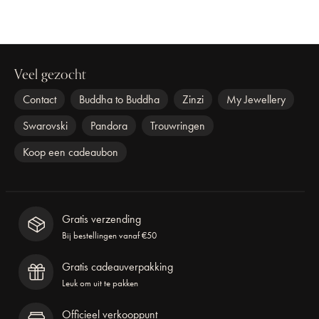
Veel gezocht
Contact
Buddha to Buddha
Zinzi
My Jewellery
Swarovski
Pandora
Trouwringen
Koop een cadeaubon
Gratis verzending
Bij bestellingen vanaf €50
Gratis cadeauverpakking
Leuk om uit te pakken
Officieel verkooppunt