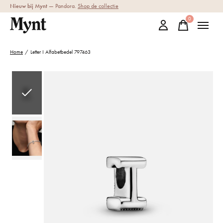
Nieuw bij Mynt
— Pandora.
Shop de collectie
0
items
Home
/
Letter I Alfabetbedel 797463
Slideshow Items