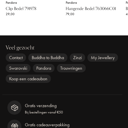
Pandora
Pandora
P
Clip Bedel 791978
Hangende Bedel 763066C01
B
29,00
79,00
4
Veel gezocht
Contact
Buddha to Buddha
Zinzi
My Jewellery
Swarovski
Pandora
Trouwringen
Koop een cadeaubon
Gratis verzending
Bij bestellingen vanaf €50
Gratis cadeauverpakking