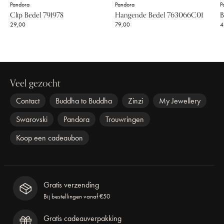
Pandora
Pandora
P
Clip Bedel 791978
Hangende Bedel 763066C01
B
29,00
79,00
4
Veel gezocht
Contact
Buddha to Buddha
Zinzi
My Jewellery
Swarovski
Pandora
Trouwringen
Koop een cadeaubon
Gratis verzending
Bij bestellingen vanaf €50
Gratis cadeauverpakking