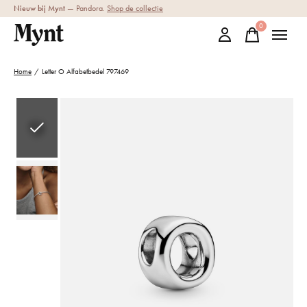
Nieuw bij Mynt
— Pandora.
Shop de collectie
0
items
Home
/
Letter O Alfabetbedel 797469
Slideshow Items