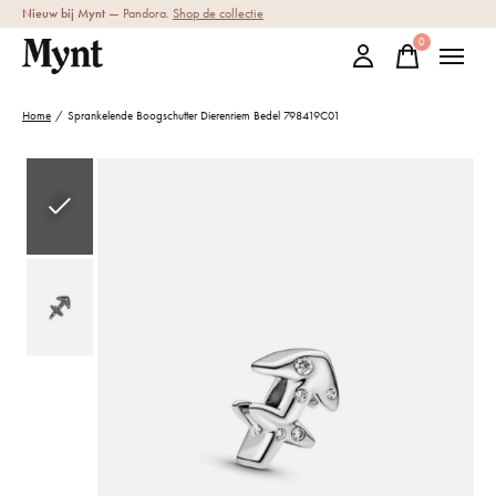
Nieuw bij Mynt
— Pandora.
Shop de collectie
0
items
Home
/
Sprankelende Boogschutter Dierenriem Bedel 798419C01
Slideshow Items