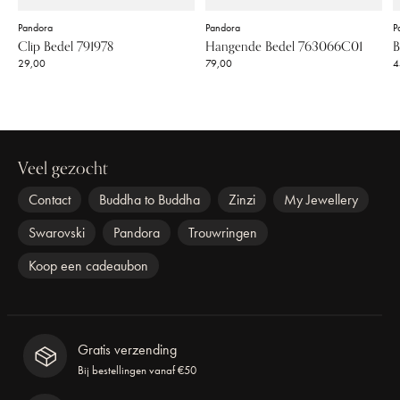
Pandora
Pandora
P
Clip Bedel 791978
Hangende Bedel 763066C01
B
29,00
79,00
4
Veel gezocht
Contact
Buddha to Buddha
Zinzi
My Jewellery
Swarovski
Pandora
Trouwringen
Koop een cadeaubon
Gratis verzending
Bij bestellingen vanaf €50