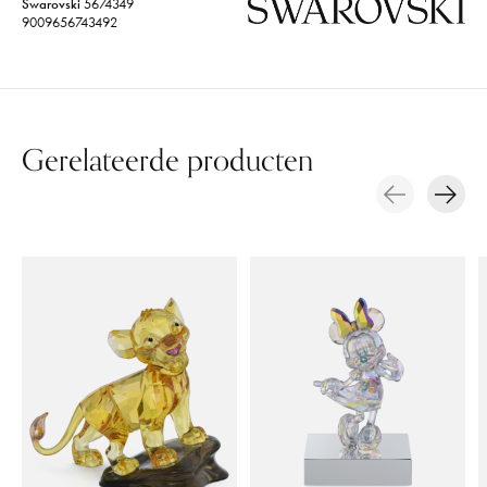
Swarovski
5674349
9009656743492
Gerelateerde producten
Carousel items