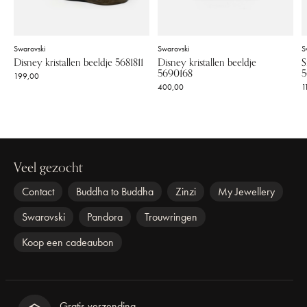
Swarovski
Swarovski
S
Disney kristallen beeldje 5681811
Disney kristallen beeldje
S
5690168
5
199,00
400,00
1
Veel gezocht
Contact
Buddha to Buddha
Zinzi
My Jewellery
Swarovski
Pandora
Trouwringen
Koop een cadeaubon
Gratis verzending