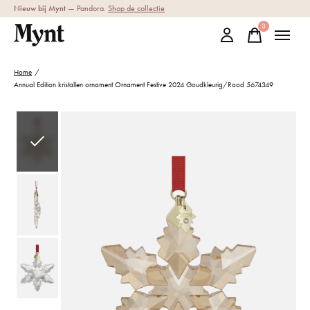
Nieuw bij Mynt
— Pandora.
Shop de collectie
0
items
Home
/
Annual Edition kristallen ornament Ornament Festive 2024 Goudkleurig/Rood 5674349
Slideshow Items