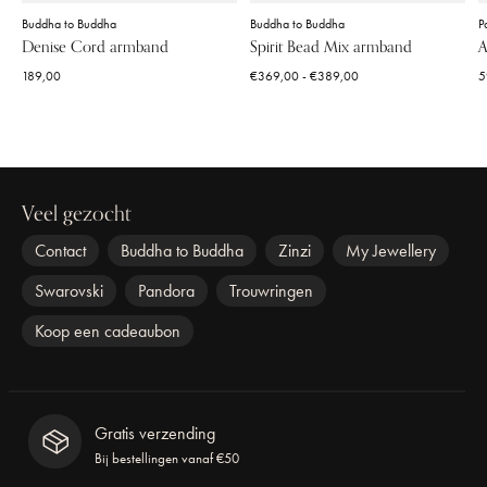
Buddha to Buddha
Buddha to Buddha
P
Denise Cord armband
Spirit Bead Mix armband
A
189,00
€369,00 - €389,00
5
Veel gezocht
Contact
Buddha to Buddha
Zinzi
My Jewellery
Swarovski
Pandora
Trouwringen
Koop een cadeaubon
Gratis verzending
Bij bestellingen vanaf €50