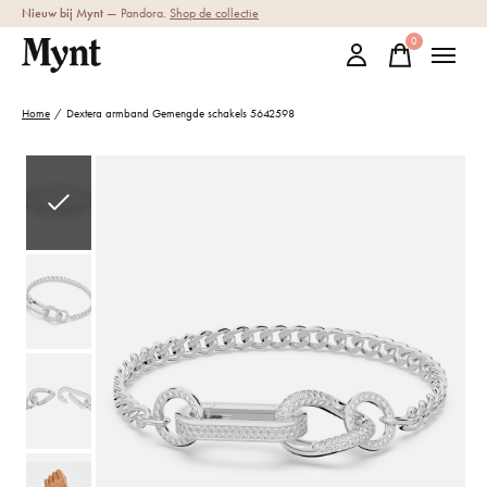
Nieuw bij Mynt
— Pandora.
Shop de collectie
0
items
Home
/
Dextera armband Gemengde schakels 5642598
Slideshow Items