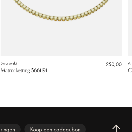
Swarovski
250,00
An
Matrix ketting 5661191
C
ringen
Koop een cadeaubon