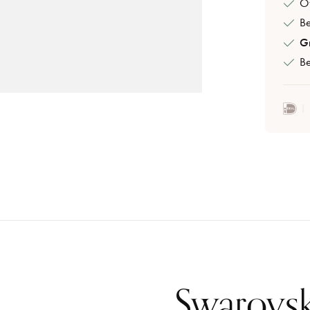
Of
B
Gr
Be
Swarovsk