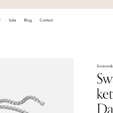
Sale
Blog
Contact
Swarovsk
Sw
ke
Da