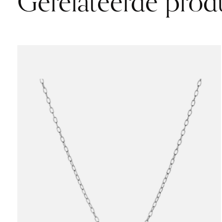
Gerelateerde prod
Carousel items