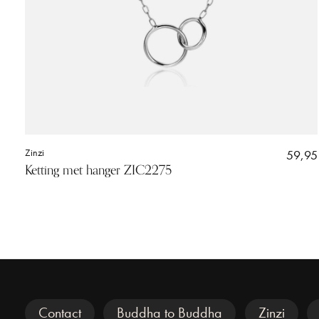
Zinzi
59,95
Ketting met hanger ZIC2275
Veel gezocht
Contact
Buddha to Buddha
Zinzi