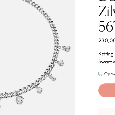
Zi
56
230,0
Ketting
Swarovs
Op we