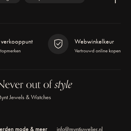
l verkooppunt
Webwinkelkeur
 topmerken
Vertrouwd online kopen
Never out of
style
ynt Jewels & Watches
erden mode & meer
info@myntjuwelier.nl