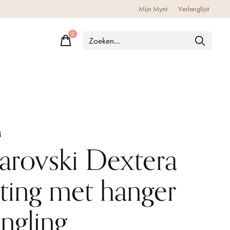
Mijn Mynt
Verlanglijst
0
items
i
arovski Dextera
tting met hanger
ngling