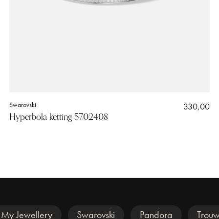
Swarovski
330,00
Hyperbola ketting 5702408
My Jewellery
Swarovski
Pandora
Trouw