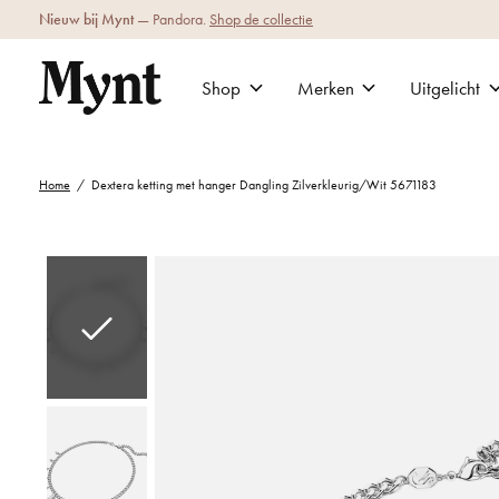
Nieuw bij Mynt
— Pandora.
Shop de collectie
Shop
Merken
Uitgelicht
Home
/
Dextera ketting met hanger Dangling Zilverkleurig/Wit 5671183
Slideshow Items