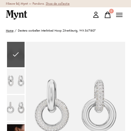
Nieuw bij Mynt
— Pandora.
Shop de collectie
0
items
Home
/
Dextera oorbellen Interlinked Hoop Zilverkleurig, Wit 5671807
Slideshow Items