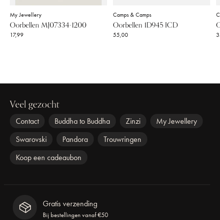
My Jewellery
Camps & Camps
C
Oorbellen MJ07334-1200
Oorbellen 1D945 ICD
O
17,99
55,00
3
Veel gezocht
Contact
Buddha to Buddha
Zinzi
My Jewellery
Swarovski
Pandora
Trouwringen
Koop een cadeaubon
Gratis verzending
Bij bestellingen vanaf €50