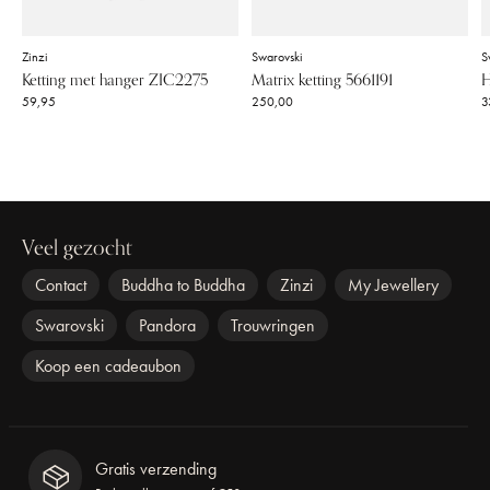
Zinzi
Swarovski
S
Ketting met hanger ZIC2275
Matrix ketting 5661191
H
59,95
250,00
3
Veel gezocht
Contact
Buddha to Buddha
Zinzi
My Jewellery
Swarovski
Pandora
Trouwringen
Koop een cadeaubon
Gratis verzending