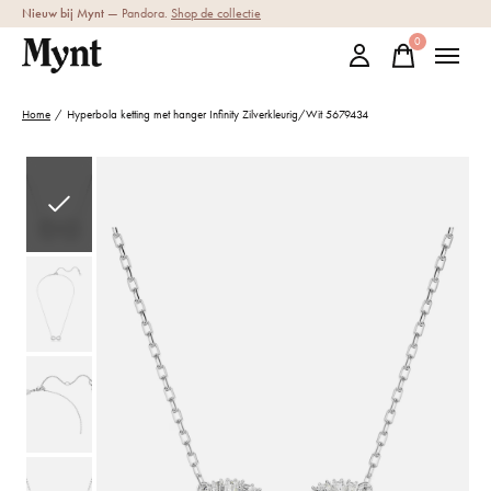
Nieuw bij Mynt
— Pandora.
Shop de collectie
0
items
Home
/
Hyperbola ketting met hanger Infinity Zilverkleurig/Wit 5679434
Slideshow Items