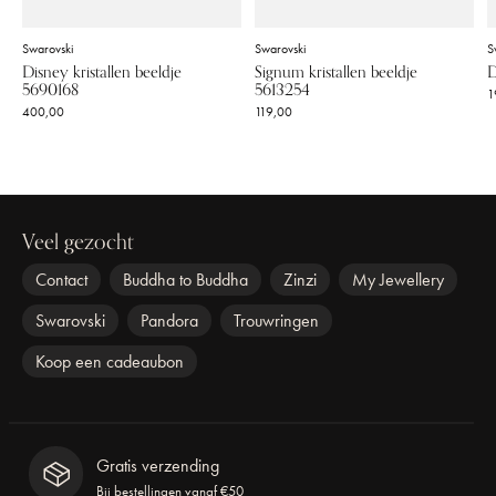
Swarovski
Swarovski
S
Disney kristallen beeldje
Signum kristallen beeldje
D
5690168
5613254
1
400,00
119,00
Veel gezocht
Contact
Buddha to Buddha
Zinzi
My Jewellery
Swarovski
Pandora
Trouwringen
Koop een cadeaubon
Gratis verzending
Bij bestellingen vanaf €50