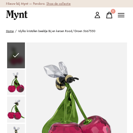
Nieuw bij Mynt
— Pandora.
Shop de collectie
0
items
Home
/
Idyllia kristallen beeldje Bij en kersen Rood/Groen 5667550
Slideshow Items