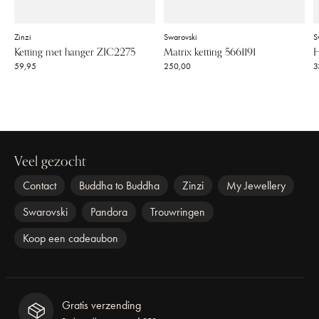
Zinzi
Swarovski
S
Ketting met hanger ZIC2275
Matrix ketting 5661191
H
59,95
250,00
3
Veel gezocht
Contact
Buddha to Buddha
Zinzi
My Jewellery
Swarovski
Pandora
Trouwringen
Koop een cadeaubon
Gratis verzending