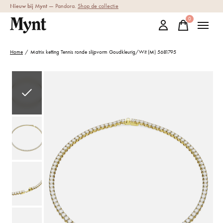
Nieuw bij Mynt
— Pandora.
Shop de collectie
0
items
Home
/
Matrix ketting Tennis ronde slijpvorm Goudkleurig/Wit (M) 5681795
Slideshow Items