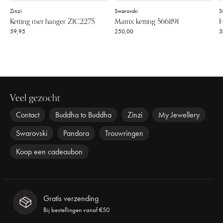
Zinzi
Swarovski
S
Ketting met hanger ZIC2275
Matrix ketting 5661191
H
59,95
250,00
3
Veel gezocht
Contact
Buddha to Buddha
Zinzi
My Jewellery
Swarovski
Pandora
Trouwringen
Koop een cadeaubon
Gratis verzending
Bij bestellingen vanaf €50