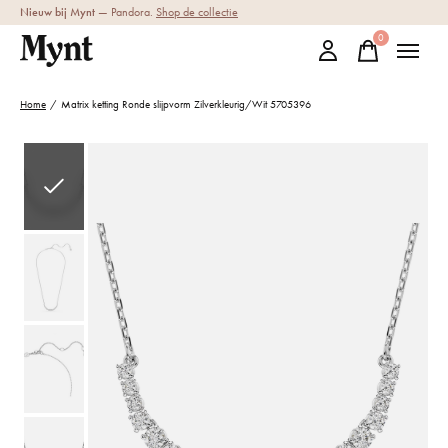
Nieuw bij Mynt
— Pandora.
Shop de collectie
0
items
Home
/
Matrix ketting Ronde slijpvorm Zilverkleurig/Wit 5705396
Slideshow Items