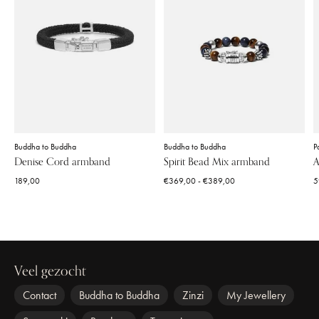
Buddha to Buddha
Buddha to Buddha
P
Denise Cord armband
Spirit Bead Mix armband
A
189,00
€369,00 - €389,00
5
Veel gezocht
Contact
Buddha to Buddha
Zinzi
My Jewellery