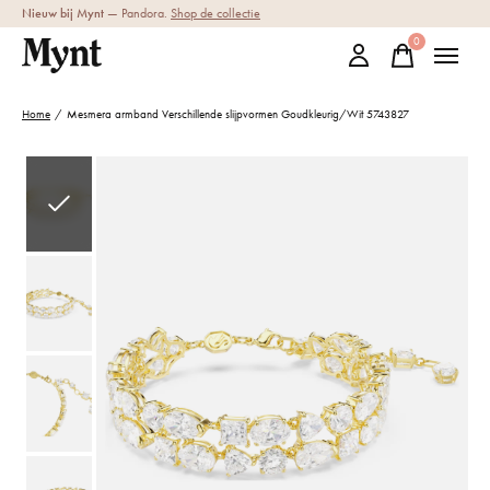
Nieuw bij Mynt
— Pandora.
Shop de collectie
0
items
Home
/
Mesmera armband Verschillende slijpvormen Goudkleurig/Wit 5743827
Slideshow Items