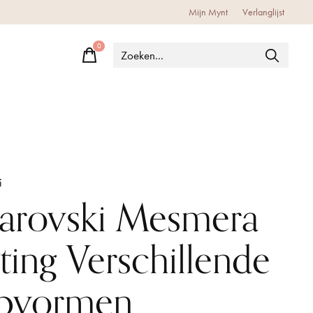
Mijn Mynt
Verlanglijst
0
items
i
arovski Mesmera
ting Verschillende
ijpvormen