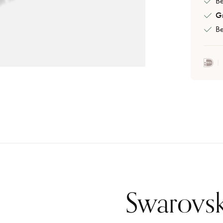
B
Gr
Be
Swarovsk