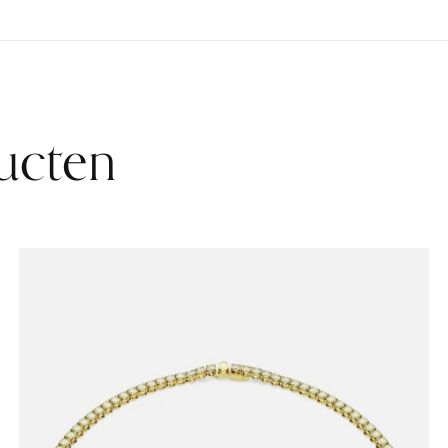
ucten