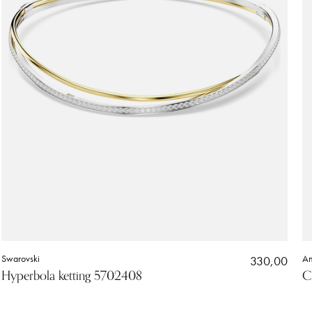
Swarovski
330,00
An
Hyperbola ketting 5702408
C