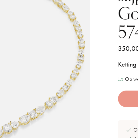
Go
57
350,0
Ketting
Op we
Of