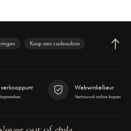
ringen
Koop een cadeaubon
l verkooppunt
Webwinkelkeur
 topmerken
Vertrouwd online kopen
Never out of
style