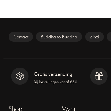
Veel gezocht
Contact
Buddha to Buddha
Zinzi
Gratis verzending
Bij bestellingen vanaf €50
Shop
Mynt