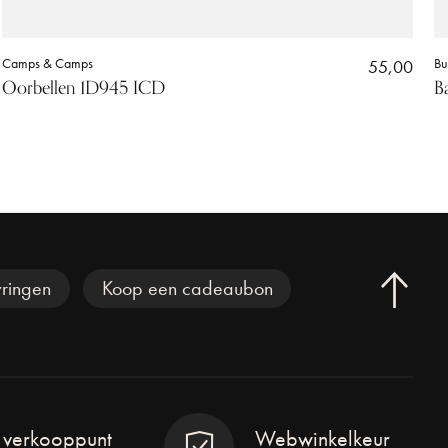
Camps & Camps
55,00
Bu
Oorbellen 1D945 ICD
B
ringen
Koop een cadeaubon
l verkooppunt
Webwinkelkeur