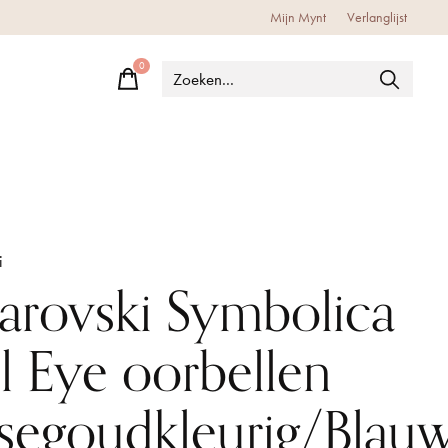
Mijn Mynt
Verlanglijst
0
items
i
arovski Symbolica
il Eye oorbellen
segoudkleurig/Blau