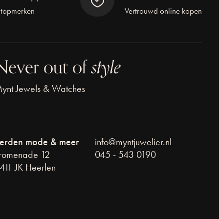
 topmerken
Vertrouwd online kopen
Never out of
style
ynt Jewels & Watches
erden mode & meer
info@myntjuwelier.nl
romenade 12
045 - 543 0190
411 JK Heerlen