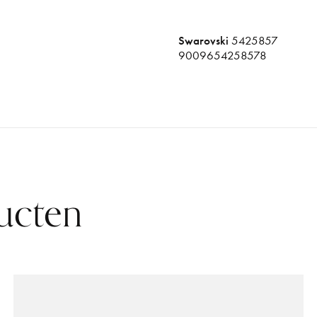
Swarovski
5425857
9009654258578
ucten