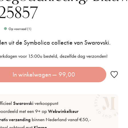
25857
Op voorraad (1)
en uit de Symbolica collectie van Swarovski.
rkdagen voor 15:00u besteld, dezelfde dag verzonden!
In winkelwagen
— 99,00
ficieel
Swarovski
verkooppunt
eoordeeld met een 9+ op
Webwinkelkeur
atis verzending
binnen Nederland vanaf €50,-
taal achteraf met
Klarna