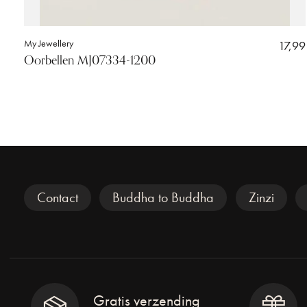
My Jewellery
17,99
Oorbellen MJ07334-1200
Veel gezocht
Contact
Buddha to Buddha
Zinzi
Gratis verzending