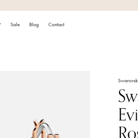
Sale
Blog
Contact
Swarovsk
Sw
Ev
Ro