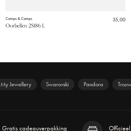
Camps & Camps
35,00
Oorbellen 2S186 L
My Jewellery
Swarovski
Pandora
Trouw
Gratis cadeauverpakking
Officiee