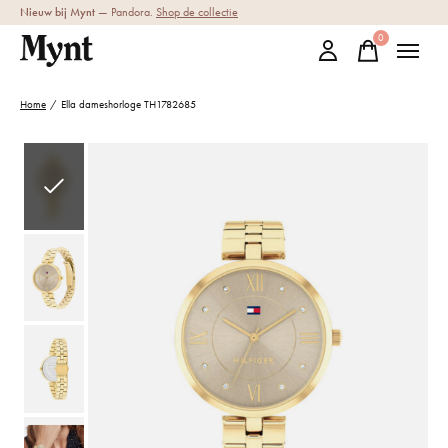
Nieuw bij Mynt
— Pandora.
Shop de collectie
0
items
Home
/
Ella dameshorloge TH1782685
Slideshow Items