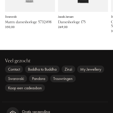
Swarovski
Jacob Jensen
S
Matrix dameshorloge 5732498
Dameshorloge 175
C
5
350,00
269,00
3
Veel gezocht
Contact
Buddha to Buddha
Zinzi
My Jewellery
Swarovski
Pandora
Trouwringen
Koop een cadeaubon
Gratis verzending