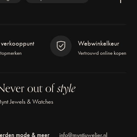
l verkooppunt
Webwinkelkeur
 topmerken
Vertrouwd online kopen
Never out of
style
ynt Jewels & Watches
erden mode & meer
info@myntjuwelier.nl