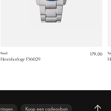
Fossil
179,00
To
Herenhorloge FS6029
H
ringen
Koop een cadeaubon