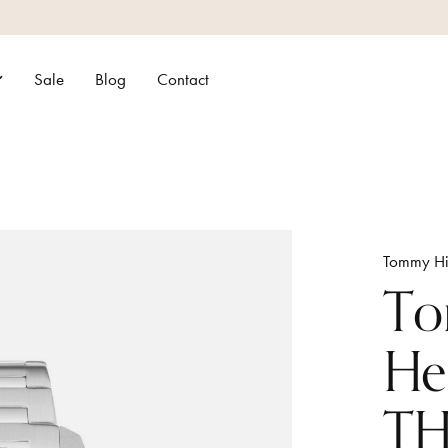
Sale
Blog
Contact
Tommy Hil
To
He
TH