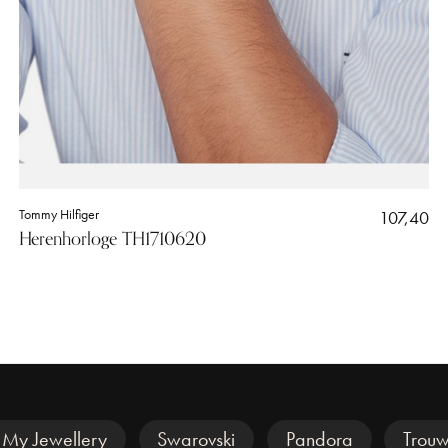
Tommy Hilfiger
107,40
Herenhorloge TH1710620
My Jewellery
Swarovski
Pandora
Trouw