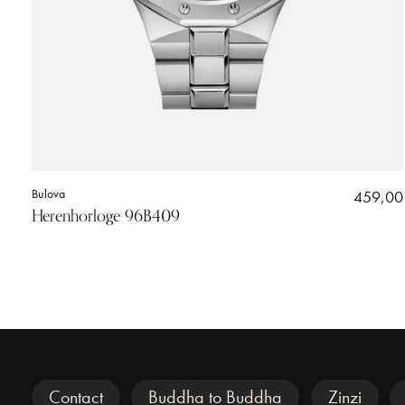
Bulova
459,00
Herenhorloge 96B409
Veel gezocht
Contact
Buddha to Buddha
Zinzi