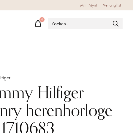
Mijn Mynt
Verlanglijst
0
items
figer
mmy Hilfiger
nry herenhorloge
1710683