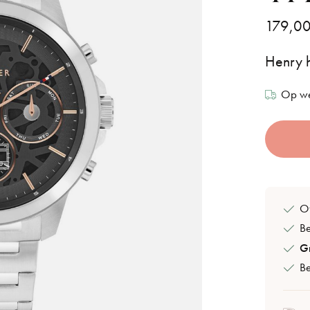
179,0
Henry h
Op we
Of
B
Gr
Be