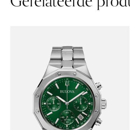
Gerelateerde prod
Carousel items