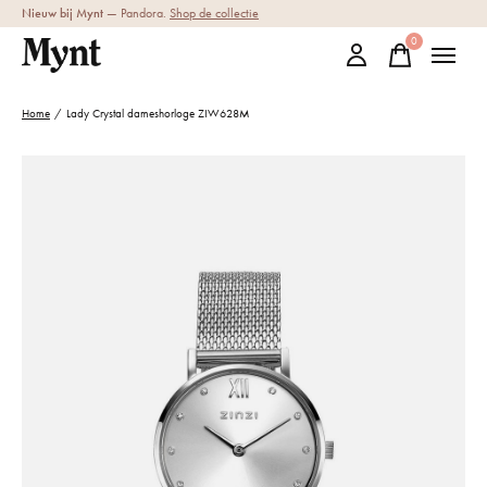
Nieuw bij Mynt
— Pandora.
Shop de collectie
0
items
Home
/
Lady Crystal dameshorloge ZIW628M
Slideshow Items