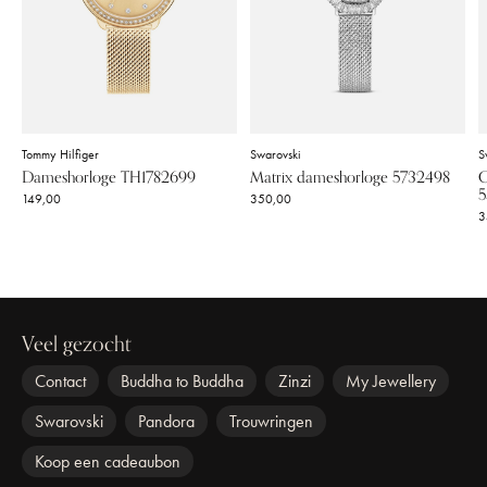
Tommy Hilfiger
Swarovski
S
Dameshorloge TH1782699
Matrix dameshorloge 5732498
C
5
149,00
350,00
3
Veel gezocht
Contact
Buddha to Buddha
Zinzi
My Jewellery
Swarovski
Pandora
Trouwringen
Koop een cadeaubon