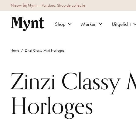
Nieuw bij Mynt
— Pandora.
Shop de collectie
Shop
Merken
Uitgelicht
Home
/
Zinzi Classy Mini Horloges
Zinzi Classy 
Horloges