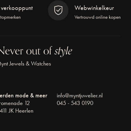
l verkooppunt
Webwinkelkeur
 topmerken
Vertrouwd online kopen
Never out of
style
ynt Jewels & Watches
erden mode & meer
info@myntjuwelier.nl
romenade 12
045 - 543 0190
411 JK Heerlen