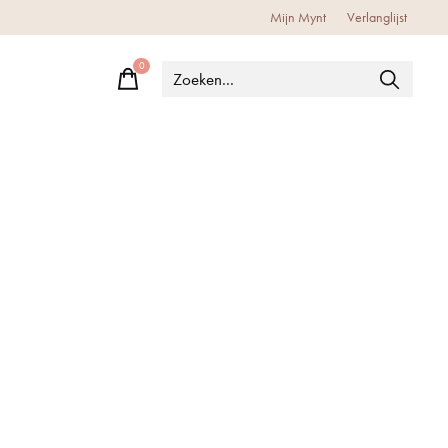
Mijn Mynt
Verlanglijst
0
items