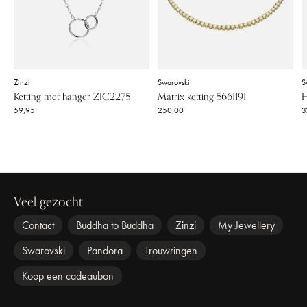
Zinzi
Swarovski
S
Ketting met hanger ZIC2275
Matrix ketting 5661191
H
59,95
250,00
3
Veel gezocht
Contact
Buddha to Buddha
Zinzi
My Jewellery
Swarovski
Pandora
Trouwringen
Koop een cadeaubon