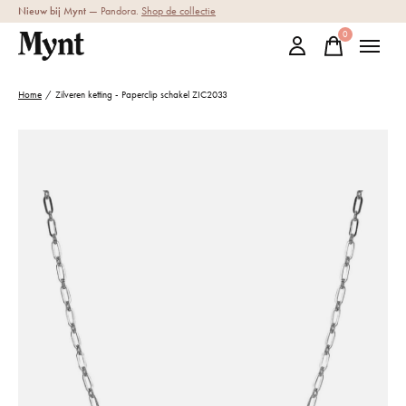
Nieuw bij Mynt
— Pandora.
Shop de collectie
0
items
Home
/
Zilveren ketting - Paperclip schakel ZIC2033
Slideshow Items